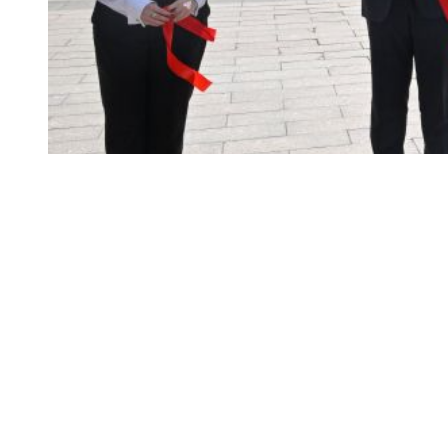
Предыдущая статья ：
Китайский уезд Шанъю развивает тур
Следующая статья ：
Ущелье Уся на реке Янцзы в лучах зах
Главная