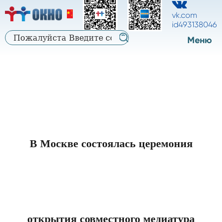
中
中
русский
vk.com
文
id493138046
文
Меню
В Москве состоялась церемония
открытия совместного медиатура