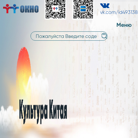
中
中
русский
文
vk.com/id49313
文
Меню