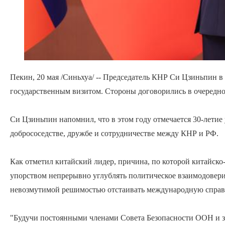
Пекин, 20 мая /Синьхуа/ -- Председатель КНР Си Цзиньпин 
государственным визитом. Стороны договорились в очередно
Си Цзиньпин напомнил, что в этом году отмечается 30-летие
добрососедстве, дружбе и сотрудничестве между КНР и РФ.
Как отметил китайский лидер, причина, по которой китайск
упорством непрерывно углублять политическое взаимодоверие
невозмутимой решимостью отстаивать международную справе
"Будучи постоянными членами Совета Безопасности ООН и з