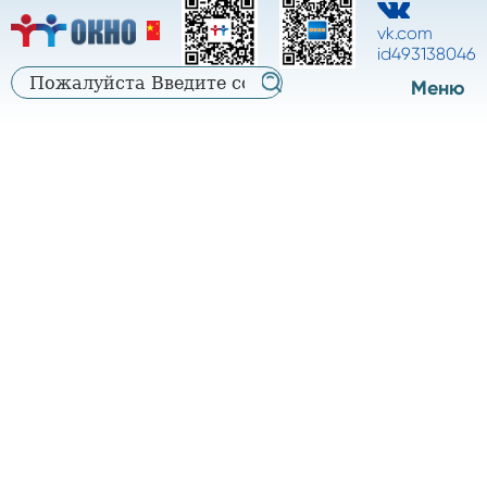
中
中
русский
vk.com
文
id493138046
文
Меню