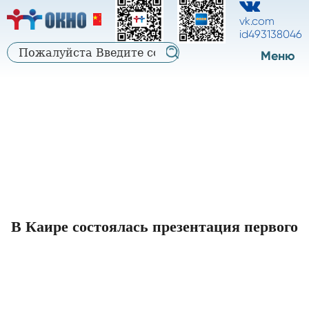
中
中
русский
vk.com
文
id493138046
文
Меню
В Каире состоялась презентация первого