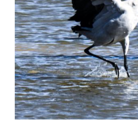
Вэйнин /пров. Гуйчжоу/, 31 января /Синьхуа/ -- Большие ст