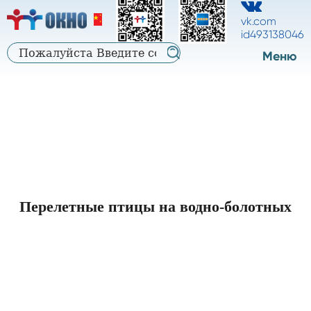
中
中
русский
vk.com
文
id493138046
文
Меню
Перелетные птицы на водно-болотных