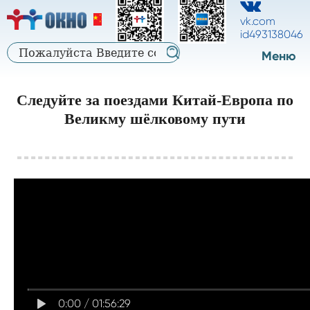
中
中
русский
vk.com
文
id493138046
文
Меню
Следуйте за поездами Китай-Европа по
Великму шёлковому пути
0:00
/
01:56:29