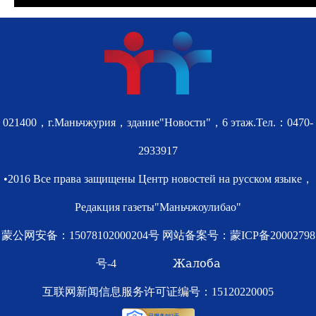
021400，г.Маньчжурия，здание"Новости"，6 этаж.Тел.：0470-
2933917
•2016 Все права защищены Центр новостей на русском языке，
Редакция газеты"Маньчжоулибао"
蒙公网安备：15078102000204号 网站备案号：
蒙ICP备20002798
Жалоба
号-4
互联网新闻信息服务许可证编号：15120220005