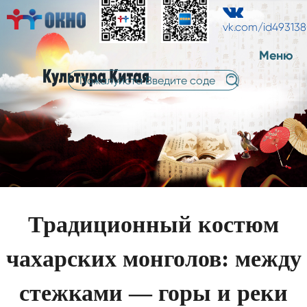
中
中
русский
文
vk.com/id49313
文
Меню
Традиционный костюм
чахарских монголов: между
стежками — горы и реки