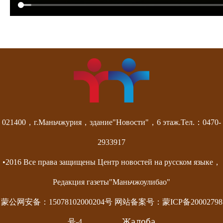
021400，г.Маньчжурия，здание"Новости"，6 этаж.Тел.：0470-
2933917
•2016 Все права защищены Центр новостей на русском языке，
Редакция газеты"Маньчжоулибао"
蒙公网安备：15078102000204号 网站备案号：
蒙ICP备20002798
Жалоба
号-4