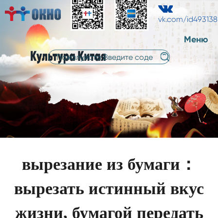
中
中
русский
文
vk.com/id49313
文
Меню
вырезание из бумаги：
вырезать истинный вкус
жизни, бумагой передать