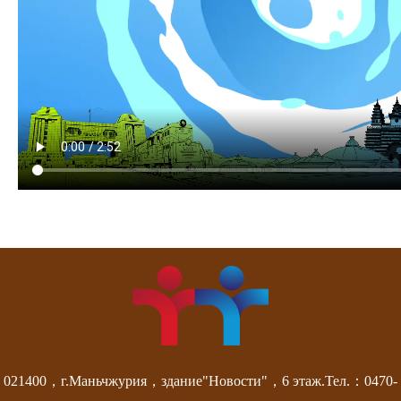
021400，г.Маньчжурия，здание"Новости"，6 этаж.Тел.：0470-