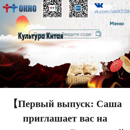
中
中
русский
文
vk.com/id49313
文
Меню
【Первый выпуск: Саша
приглашает вас на