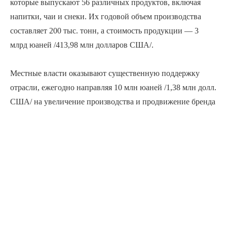
которые выпускают 56 различных продуктов, включая
напитки, чаи и снеки. Их годовой объем производства
составляет 200 тыс. тонн, а стоимость продукции — 3
млрд юаней /413,98 млн долларов США/.
Местные власти оказывают существенную поддержку
отрасли, ежегодно направляя 10 млн юаней /1,38 млн долл.
США/ на увеличение производства и продвижение бренда
лотосовой продукции. Согласно планам развития, к 2025
году совокупная стоимость производства должна достичь
15 млрд юаней /2,07 млрд долл. США/.-0-