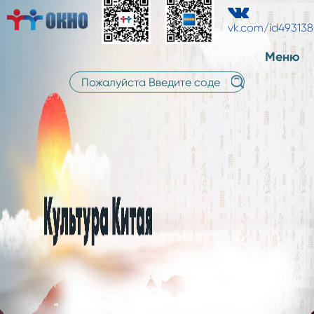
中
中
русский
文
vk.com/id49313
文
Меню