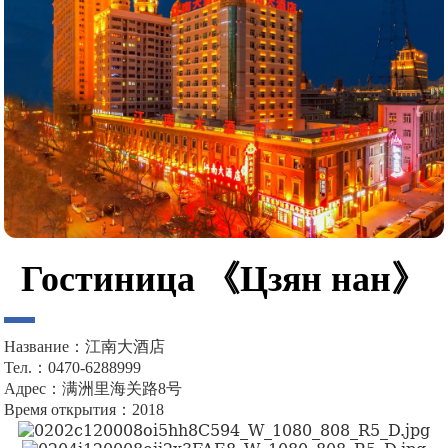
Гостиница 《Цзян нан》
Н
азвание：江南大酒店
Тел.：0470-6288999
Адрес：满洲里海关路8号
Время открытия：2018