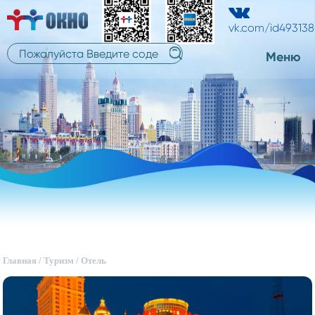
中
中
русский
文
vk.com/id49313
文
Меню
Главная
/
Туризм
/
Отель